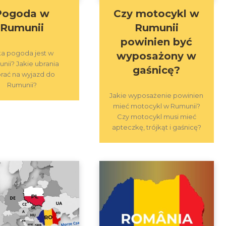
Pogoda w
Czy motocykl w
Rumunii
Rumunii
powinien być
ka pogoda jest w
wyposażony w
nii? Jakie ubrania
gaśnicę?
rać na wyjazd do
Rumunii?
Jakie wyposażenie powinien
mieć motocykl w Rumunii?
Czy motocykl musi mieć
apteczkę, trójkąt i gaśnicę?