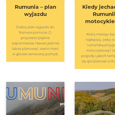
Rumunia – plan
Kiedy jecha
wyjazdu
Rumuni
motocykl
Dobry plan wyjazdu do
Rumunii pomoże Ci
Który miesiąc bę
przywieźć piękne
najlepszy, żeby 
wspomnienia. Nawet jeśli nie
rumuńską przyg
lubisz planować, warto mieć
motocyklową? Ja
w głowie sensowny pomysł.
pogody i jakich tem
się spodziewać w R