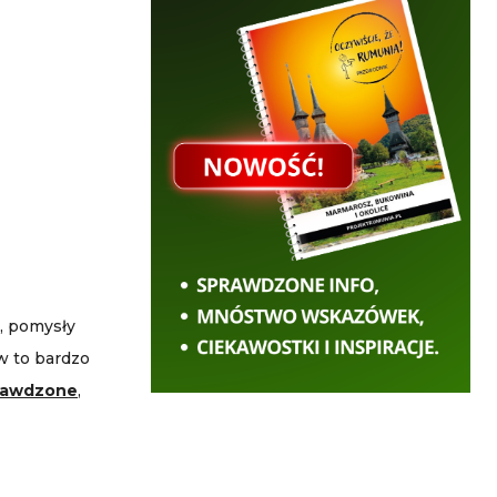
e, pomysły
w to bardzo
prawdzone
,