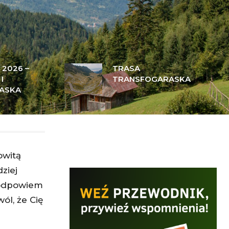
 2026 –
TRASA
I
TRANSFOGARASKA
ASKA
owitą
ziej
 podpowiem
ól, że Cię