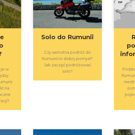
je
Solo do Rumunii
o
p
Czy samotna podróż do
?
info
Rumunii to dobry pomysł?
Jak zacząć podróżować
cje w
Podst
solo?
iędzy
Rumunii
Rumunii
niedź
ić na
pot
aczne
pojec
acji?