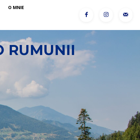
O MNIE
ZANIE
CIEKAWOSTKI
JĘZYK
O MNIE
O RUMUNII