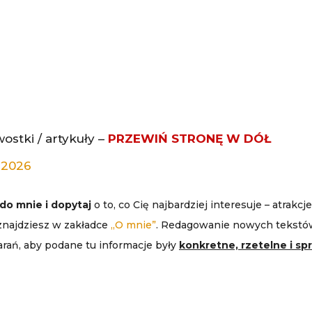
wostki / artykuły –
PRZEWIŃ STRONĘ W DÓŁ
 2026
do mnie i dopytaj
o to, co Cię najbardziej interesuje – atrakcj
znajdziesz w zakładce
„O mnie”
. Redagowanie nowych tekstó
arań, aby podane tu informacje były
konkretne, rzetelne i s