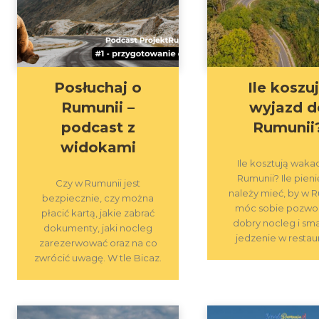
Posłuchaj o
Ile koszu
Rumunii –
wyjazd d
podcast z
Rumunii
widokami
Ile kosztują waka
Rumunii? Ile pien
Czy w Rumunii jest
należy mieć, by w 
bezpiecznie, czy można
móc sobie pozwol
płacić kartą, jakie zabrać
dobry nocleg i sm
dokumenty, jaki nocleg
jedzenie w restaur
zarezerwować oraz na co
zwrócić uwagę. W tle Bicaz.