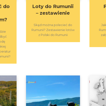
ć do
Loty do Rumunii
i
– zestawienie
em?
Skąd można polecieć do
Ja
Rumunii? Zestawienie lotów
Rumu
dzie
z Polski do Rumunii
zab
odbyć
odę
kiej
peratur
umunii?