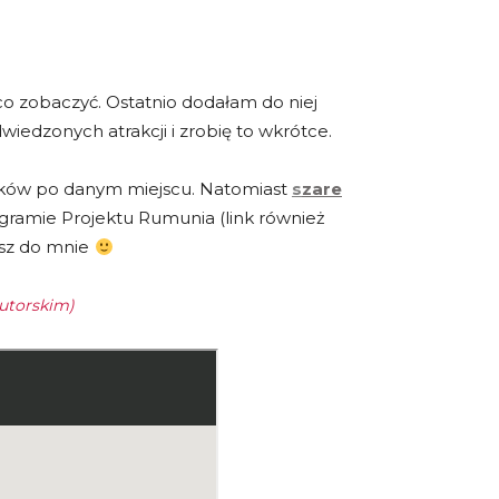
co zobaczyć. Ostatnio dodałam do niej
wiedzonych atrakcji i zrobię to wkrótce.
dników po danym miejscu. Natomiast
s
zare
tagramie Projektu Rumunia (link również
pisz do mnie
autorskim)