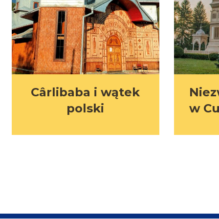
Cârlibaba i wątek
Niez
polski
w Cu