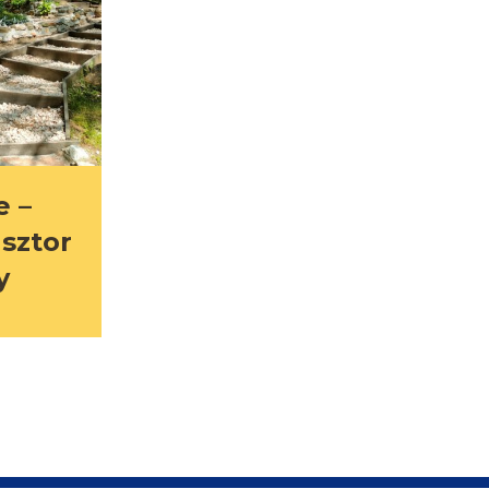
e –
asztor
y