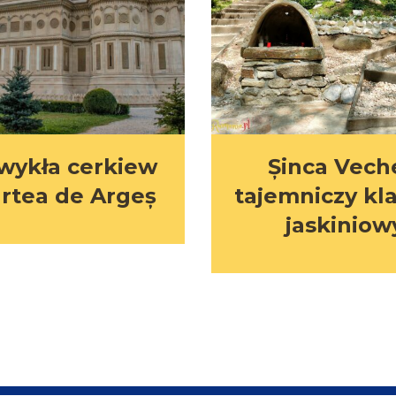
wykła cerkiew
Șinca Vech
rtea de Argeș
tajemniczy kl
jaskiniow