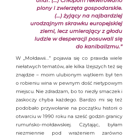
ofiar. (…) Chłopom rekwirowano
plony i zwierzęta gospodarskie.
(…) żyjący na najbardziej
urodzajnym skrawku europejskiej
ziemi, lecz umierający z głodu
ludzie w desperacji posuwali się
do kanibalizmu.”
W „Mołdawii…” pojawia się co prawda wiele
niełatwych tematów, ale kilka lżejszych też się
znajdzie – moim ulubionym wątkiem był ten
o robieniu wina w pewnym dość nietypowym
miejscu. Nie zdradzam, bo to niezły smaczek i
zaskoczy chyba każdego. Bardzo mi się też
podobało przywołanie na początku historii o
otwarciu w 1990 roku na sześć godzin granicy
rumuńsko-mołdawskiej. Czytając, byłam
niezmiennie pod wrażeniem zarówno