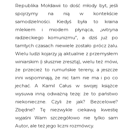
Republika Mołdawii to dość młody byt, jeśli
spojrzymy na nią w kontekście
samodzielności. Kiedyś była to kraina
mlekiem i miodem płynąca, „witryna
radzieckiego komunizmu”, a dziś już po
tamtych czasach niewiele zostało prócz żalu.
Wielu ludzi kojarzy ją aktualnie z przemysłem
winiarskim (i słusznie zresztą), wielu też mówi,
że przecież to rumuńskie tereny, a jeszcze
inni wspominają, że nic tam nie ma i po co
jechać. A Kamil Całus w swojej książce
wysuwa inną odważną tezę: że to państwo
niekonieczne. Czyli że jak? Bezcelowe?
Zbędne? Tę niezwykle ciekawą kwestię
wyjaśni Wam szczegółowo nie tylko sam
Autor, ale też jego liczni rozmówcy.