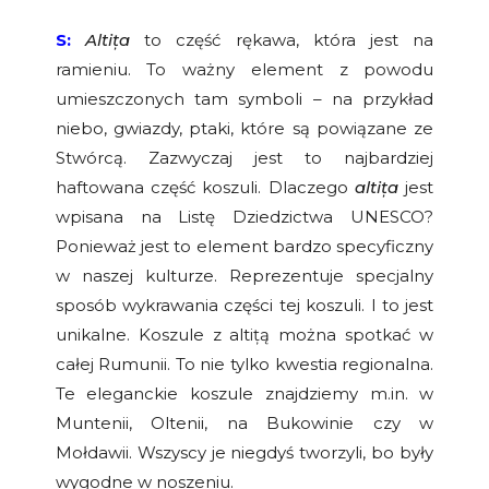
S:
Alti
ț
a
to część rękawa, która jest na
ramieniu. To ważny element z powodu
umieszczonych tam symboli – na przykład
niebo, gwiazdy, ptaki, które są powiązane ze
Stwórcą. Zazwyczaj jest to najbardziej
haftowana część koszuli. Dlaczego
altița
jest
wpisana na Listę Dziedzictwa UNESCO?
Ponieważ jest to element bardzo specyficzny
w naszej kulturze. Reprezentuje specjalny
sposób wykrawania części tej koszuli. I to jest
unikalne. Koszule z altițą można spotkać w
całej Rumunii. To nie tylko kwestia regionalna.
Te eleganckie koszule znajdziemy m.in. w
Muntenii, Oltenii, na Bukowinie czy w
Mołdawii. Wszyscy je niegdyś tworzyli, bo były
wygodne w noszeniu.