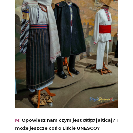
M:
Opowiesz nam czym jest
alti
ț
a
[altica]? I
może jeszcze coś o Liście UNESCO?