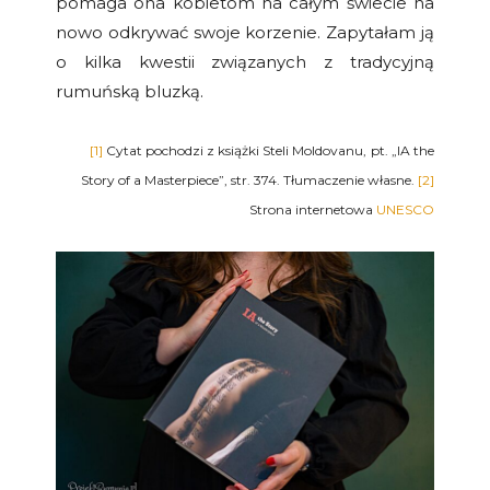
pomaga ona kobietom na całym świecie na
nowo odkrywać swoje korzenie. Zapytałam ją
o kilka kwestii związanych z tradycyjną
rumuńską bluzką.
[1]
Cytat pochodzi z książki Steli Moldovanu,
pt. „IA the
Story of a Masterpiece”, str. 374. Tłumaczenie własne.
[2]
Strona internetowa
UNESCO