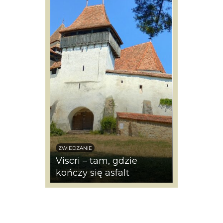
ZWIEDZANIE
CIEKAWOSTKI
achwyt czy
Viscri – tam, gdzie
Mărțișor, 
?
kończy się asfalt
wiosny w