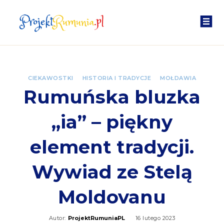
CIEKAWOSTKI
HISTORIA I TRADYCJE
MOŁDAWIA
Rumuńska bluzka
„ia” – piękny
element tradycji.
Wywiad ze Stelą
Moldovanu
Autor:
ProjektRumuniaPL
16 lutego 2023