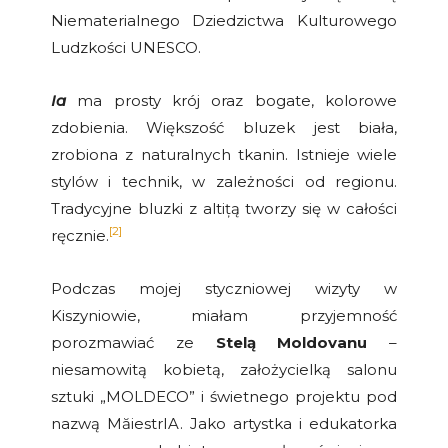
Niematerialnego Dziedzictwa Kulturowego
Ludzkości UNESCO.
Ia
ma prosty krój oraz bogate, kolorowe
zdobienia. Większość bluzek jest biała,
zrobiona z naturalnych tkanin. Istnieje wiele
stylów i technik, w zależności od regionu.
Tradycyjne bluzki z altițą tworzy się w całości
[2]
ręcznie.
Podczas mojej styczniowej wizyty w
Kiszyniowie, miałam przyjemność
porozmawiać ze
Stelą Moldovanu
–
niesamowitą kobietą, założycielką salonu
sztuki „MOLDECO” i świetnego projektu pod
nazwą MăiestrIA. Jako artystka i edukatorka