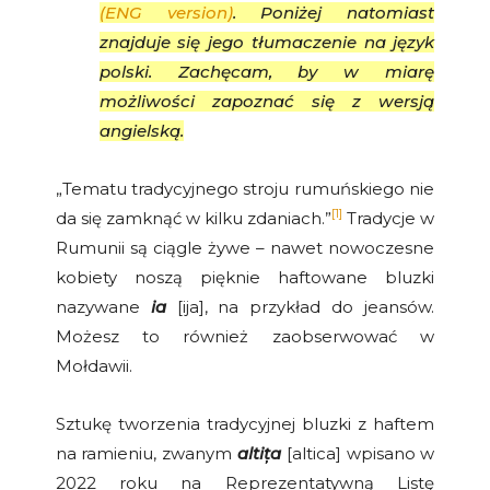
(ENG version)
. Poniżej natomiast
znajduje się jego tłumaczenie na język
polski. Zachęcam, by w miarę
możliwości zapoznać się z wersją
angielską.
„Tematu tradycyjnego stroju rumuńskiego nie
[1]
da się zamknąć w kilku zdaniach.”
Tradycje w
Rumunii są ciągle żywe – nawet nowoczesne
kobiety noszą pięknie haftowane bluzki
nazywane
ia
[ija], na przykład do jeansów.
Możesz to również zaobserwować w
Mołdawii.
Sztukę tworzenia tradycyjnej bluzki z haftem
na ramieniu, zwanym
alti
ț
a
[altica] wpisano w
2022 roku na Reprezentatywną Listę