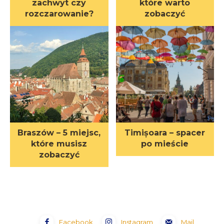
zachwyt czy
które warto
rozczarowanie?
zobaczyć
Braszów – 5 miejsc,
Timișoara – spacer
które musisz
po mieście
zobaczyć
Facebook
Instagram
Mail