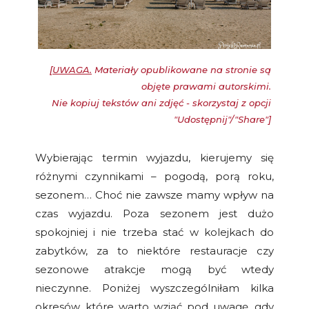
[
UWAGA.
Materiały opublikowane na stronie są
objęte prawami autorskimi.
Nie kopiuj tekstów ani zdjęć - skorzystaj z opcji
"Udostępnij"/"Share"]
Wybierając termin wyjazdu, kierujemy się
różnymi czynnikami – pogodą, porą roku,
sezonem… Choć nie zawsze mamy wpływ na
czas wyjazdu. Poza sezonem jest dużo
spokojniej i nie trzeba stać w kolejkach do
zabytków, za to niektóre restauracje czy
sezonowe atrakcje mogą być wtedy
nieczynne. Poniżej wyszczególniłam kilka
okresów, które warto wziąć pod uwagę, gdy