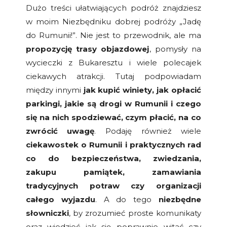
Dużo treści ułatwiających podróż znajdziesz
w moim Niezbędniku dobrej podróży „Jadę
do Rumunii!”. Nie jest to przewodnik, ale ma
propozycję trasy objazdowej
, pomysły na
wycieczki z Bukaresztu i wiele polecajek
ciekawych atrakcji. Tutaj podpowiadam
między innymi
jak kupić winiety, jak opłacić
parkingi, jakie są drogi w Rumunii i czego
się na nich spodziewać, czym płacić, na co
zwrócić uwagę
. Podaję również wiele
ciekawostek o Rumunii i praktycznych rad
co do bezpieczeństwa, zwiedzania,
zakupu pamiątek, zamawiania
tradycyjnych potraw czy organizacji
całego wyjazdu
. A do tego
niezbędne
słowniczki
, by zrozumieć proste komunikaty
oraz wiedzieć jak się poprawnie witać czy