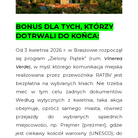
BONUS DLA TYCH, KTÓRZY
DOTRWALI DO KOŃCA:
Od 3 kwietnia 2026 r. w Braszowie rozpoczął
się program „Zielony Piątek” (rum.
Vinerea
Verde
), w myśl którego komunikacja miejska
realizowana przez przewoźnika RATBV jest
bezpłatna na wybranych liniach. Nie trzeba
mieć w tym celu żadnych dokumentów.
Według wytycznych z kwietnia, taka akcja
obejmuje, oprócz samego miasta, również
przejazdy do wybranych sąsiednich
miejscowości, np. Prejmer [preżmer], gdzie
jest ciekawy kościół warowny (UNESCO), do