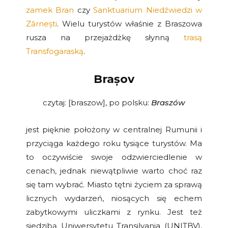
zamek Bran
czy
Sanktuarium Niedźwiedzi w
Zărnești
. Wielu turystów właśnie z Braszowa
rusza na przejażdżkę słynną
trasą
Transfogaraską
.
Brașov
czytaj: [braszow], po polsku:
Braszów
jest pięknie położony w centralnej Rumunii i
przyciąga każdego roku tysiące turystów. Ma
to oczywiście swoje odzwierciedlenie w
cenach, jednak niewątpliwie warto choć raz
się tam wybrać. Miasto tętni życiem za sprawą
licznych wydarzeń, niosących się echem
zabytkowymi uliczkami z rynku. Jest też
siedzibą Uniwersytetu Transilvania (UNITBV),