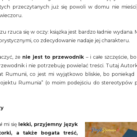
tych przeczytanych już się powoli w domu nie mieści
wieczoru.
azu rzuca się w oczy: książka jest bardzo ładnie wydana
lorystycznymi, co zdecydowanie nadaje jej charakteru.
aczyć, że
nie jest to przewodnik
– i całe szczęście, b
rzewodnik i nie potrzebuję powielać treści. Tutaj Auto
t Rumunii, co jest mi wyjątkowo bliskie, bo poniekąd 
rojektu Rumunia” (o moim podejściu do stereotypów p
ry
ł mi się
lekki, przyjemny język
orki, a także bogata treść,