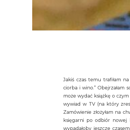
Jakiś czas temu trafiłam n
ciorba i wino.” Obejrzałam 
może wydać książkę o czym 
wywiad w TV (na który zresz
Zamówienie złożyłam na chw
księgarni po odbiór nowej 
wypadałoby jeszcze czasem 