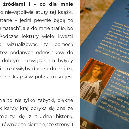
a źródłami i – co dla mnie
To niewątpliwie atuty tej książki.
atane – jedni pewnie będą to
ematach”, ale do mnie trafiło, bo
Podczas lektury wiele kwestii
o wizualizować za pomocą
 też podanych odnośników do
j dobrym rozwiązaniem byłyby
 – ułatwiłyby dostęp do źródła,
ie z książki w pole adresu jest
 to nie tylko zabytki, piękne
ak każdy kraj boryka się ona ze
ierzy się z trudną historią.
ównież te ciemniejsze strony. I