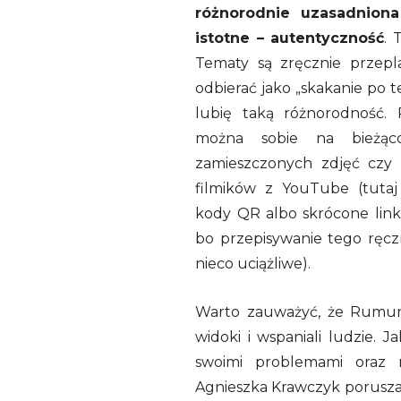
różnorodnie uzasadnion
istotne – autentyczność
. 
Tematy są zręcznie przepl
odbierać jako „skakanie po t
lubię taką różnorodność. 
można sobie na bieżąc
zamieszczonych zdjęć czy
filmików z YouTube (tuta
kody QR albo skrócone linki
bo przepisywanie tego ręczn
nieco uciążliwe).
Warto zauważyć, że Rumunia
widoki i wspaniali ludzie. J
swoimi problemami oraz m
Agnieszka Krawczyk porusza r