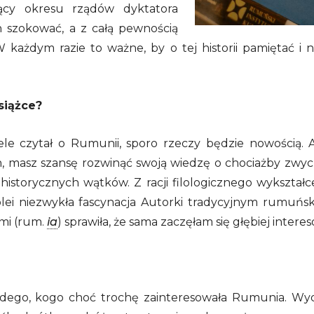
zący okresu rządów dyktatora
 szokować, a z całą pewnością
 W każdym razie to ważne, by o tej historii pamiętać i
siążce?
ele czytał o Rumunii, sporo rzeczy będzie nowością. 
h, masz szansę rozwinąć swoją wiedzę o chociażby zwycz
historycznych wątków. Z racji filologicznego wykształc
lei niezwykła fascynacja Autorki tradycyjnym rumuńsk
mi (rum.
ia
) sprawiła, że sama zaczęłam się głębiej inte
dego, kogo choć trochę zainteresowała Rumunia. Wydaje