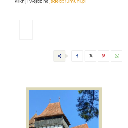
kliknij i wejdź na
jadedorumunii.pl