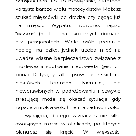
pensjonatach. Jest to rozwiązanie, z którego
korzysta bardzo wielu motocyklistów. Możesz
szukać miejscówki po drodze czy będąc już
na miejscu. Wypatruj wówczas napisu
“
cazare
” (nocleg) na okolicznych domach
czy pensjonatach. Wiele osób preferuje
noclegi na dziko, jednak trzeba mieć na
uwadze własne bezpieczeństwo związane z
możliwością spotkania niedźwiedzi (jest ich
ponad 10 tysięcy!) albo psów pasterskich na
niektórych terenach. Niemniej, dla
niewprawionych w podróżowaniu niezwykle
stresującą może się okazać sytuacja, gdy
zapada zmrok a wokół nie ma żadnych pokoi
do wynajęcia, dlatego zaznacz sobie kilka
awaryjnych miejsc w okolicach, po których
planujesz się kręcić. W większości