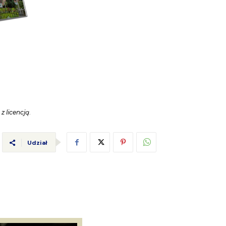
z licencją
.
Udział