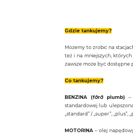
Gdzie tankujemy?
Możemy to zrobić na stacjac
też i na mniejszych, któryc
zawsze może być dostępne pal
Co tankujemy?
BENZINA (f
ă
r
ă
plumb)
– 
standardowej lub ulepszona, 
„standard” / „super”, „plus”, „
MOTORINA
– olej napędowy