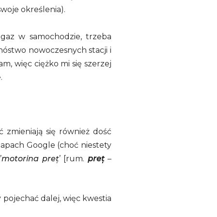
swoje określenia).
ć gaz w samochodzie, trzeba
nóstwo nowoczesnych stacji i
, więc ciężko mi się szerzej
.
ć zmieniają się również dość
mapach Google (choć niestety
’
motorina preț
’ [rum.
preț
–
y pojechać dalej, więc kwestia