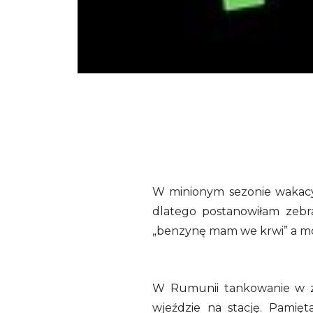
W minionym sezonie wakacyj
dlatego postanowiłam zebra
„benzynę mam we krwi” a mo
W Rumunii tankowanie w za
wjeździe na stację. Pamięt