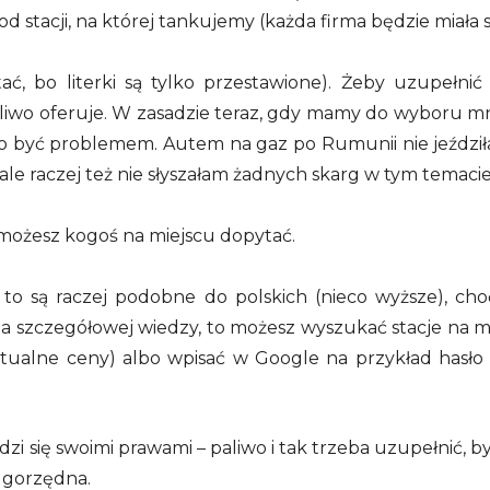
od stacji, na której tankujemy (każda firma będzie miała 
ć, bo literki są tylko przestawione). Żeby uzupełni
 paliwo oferuje. W zasadzie teraz, gdy mamy do wyboru m
 być problemem. Autem na gaz po Rumunii nie jeździłam
le raczej też nie słyszałam żadnych skarg w tym temacie
 możesz kogoś na miejscu dopytać.
, to są raczej podobne do polskich (nieco wyższe), cho
i na szczegółowej wiedzy, to możesz wyszukać stacje na 
ktualne ceny) albo wpisać w Google na przykład hasło 
zi się swoimi prawami – paliwo i tak trzeba uzupełnić, b
rugorzędna.