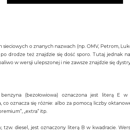
h sieciowych o znanych nazwach (np. OMV, Petrom, Luko
h po drodze też znajdzie się dość sporo. Tutaj jednak n
iwo w wersji ulepszonej i nie zawsze znajdzie się dyst
benzyna (bezołowiowa) oznaczona jest literą E w
co oznacza się różnie: albo za pomocą liczby oktanowej 
premium”, „extra” itp.
, tzw. diesel, jest oznaczony literą B w kwadracie. W