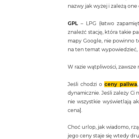
nazwy jak wyżej i zależą one 
GPL
– LPG (łatwo zapamięta
znaleźć stację, która takie
mapy Google, nie powinno to
na ten temat wypowiedzieć, a
W razie wątpliwości, zawsze
Jeśli chodzi o
ceny paliwa
dynamicznie. Jeśli zależy C
nie wszystkie wyświetlają a
cena].
Choć urlop, jak wiadomo, rząd
jego ceny staje się wtedy d