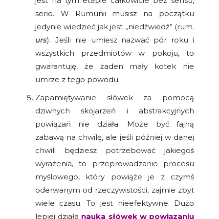
jest na tym etapie całkowicie bez sensu,
serio. W Rumunii musisz na początku
jedynie wiedzieć jak jest „niedźwiedź” (rum.
urs
). Jeśli nie umiesz nazwać pór roku i
wszystkich przedmiotów w pokoju, to
gwarantuję, że żaden mały kotek nie
umrze z tego powodu.
Zapamiętywanie słówek za pomocą
dziwnych skojarzeń i abstrakcyjnych
powiązań nie działa. Może być fajną
zabawą na chwilę, ale jeśli później w danej
chwili będziesz potrzebować jakiegoś
wyrażenia, to przeprowadzanie procesu
myślowego, który powiąże je z czymś
oderwanym od rzeczywistości, zajmie zbyt
wiele czasu. To jest nieefektywne. Dużo
lepiej działa
nauka słówek w powiązaniu