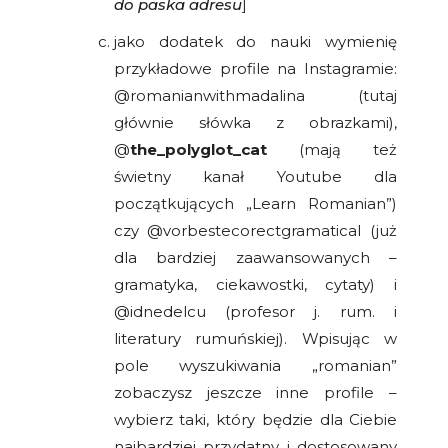
do paska adresu
]
jako dodatek do nauki wymienię
przykładowe profile na Instagramie:
@romanianwithmadalina (tutaj
głównie słówka z obrazkami),
@
the_polyglot_cat
(mają też
świetny kanał Youtube dla
początkujących „Learn Romanian”)
czy @vorbestecorectgramatical (już
dla bardziej zaawansowanych –
gramatyka, ciekawostki, cytaty) i
@idnedelcu (profesor j. rum. i
literatury rumuńskiej). Wpisując w
pole wyszukiwania „romanian”
zobaczysz jeszcze inne profile –
wybierz taki, który będzie dla Ciebie
najbardziej przydatny i dostosowany