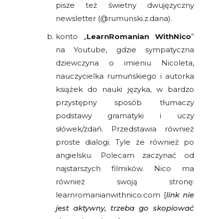
pisze też świetny dwujęzyczny
newsletter (@rumunski.z.dana).
konto „
LearnRomanian WithNico
”
na Youtube, gdzie sympatyczna
dziewczyna o imieniu Nicoleta,
nauczycielka rumuńskiego i autorka
książek do nauki języka, w bardzo
przystępny sposób tłumaczy
podstawy gramatyki i uczy
słówek/zdań. Przedstawia również
proste dialogi. Tyle że również po
angielsku. Polecam zaczynać od
najstarszych filmików. Nico ma
również swoją stronę:
learnromanianwithnico.com [
link nie
jest aktywny, trzeba go skopiować