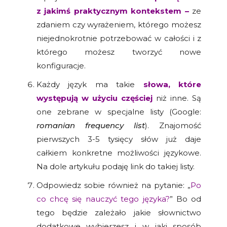
z jakimś praktycznym kontekstem –
ze
zdaniem czy wyrażeniem, którego możesz
niejednokrotnie potrzebować w całości i z
którego możesz tworzyć nowe
konfiguracje.
Każdy język ma takie
słowa, które
występują w użyciu częściej
niż inne. Są
one zebrane w specjalne listy (Google:
romanian frequency list
). Znajomość
pierwszych 3-5 tysięcy słów już daje
całkiem konkretne możliwości językowe.
Na dole artykułu podaję link do takiej listy.
Odpowiedz sobie również na pytanie: „
Po
co chcę się nauczyć tego języka?
” Bo od
tego będzie zależało jakie słownictwo
dodatkowe wybierzesz i w jaki sposób