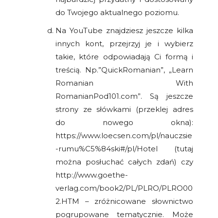
do Twojego aktualnego poziomu.
Na YouTube znajdziesz jeszcze kilka
innych kont, przejrzyj je i wybierz
takie, które odpowiadają Ci formą i
treścią. Np.”QuickRomanian”, „Learn
Romanian With
RomanianPod101.com”. Są jeszcze
strony ze słówkami (przeklej adres
do nowego okna):
https://www.loecsen.com/pl/nauczsie
-rumu%C5%84ski#/pl/Hotel (tutaj
można posłuchać całych zdań) czy
http://www.goethe-
verlag.com/book2/PL/PLRO/PLRO00
2.HTM – zróżnicowane słownictwo
pogrupowane tematycznie. Może