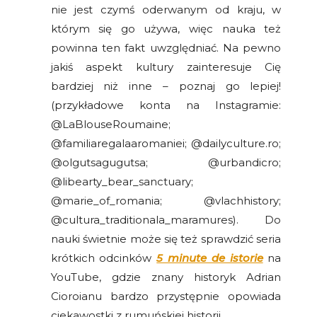
nie jest czymś oderwanym od kraju, w
którym się go używa, więc nauka też
powinna ten fakt uwzględniać. Na pewno
jakiś aspekt kultury zainteresuje Cię
bardziej niż inne – poznaj go lepiej!
(przykładowe konta na Instagramie:
@LaBlouseRoumaine;
@familiaregalaaromaniei; @dailyculture.ro;
@olgutsagugutsa; @urbandicro;
@libearty_bear_sanctuary;
@marie_of_romania; @vlachhistory;
@cultura_traditionala_maramures). Do
nauki świetnie może się też sprawdzić seria
krótkich odcinków
5 minute de istorie
na
YouTube, gdzie znany historyk Adrian
Cioroianu bardzo przystępnie opowiada
ciekawostki z rumuńskiej historii.