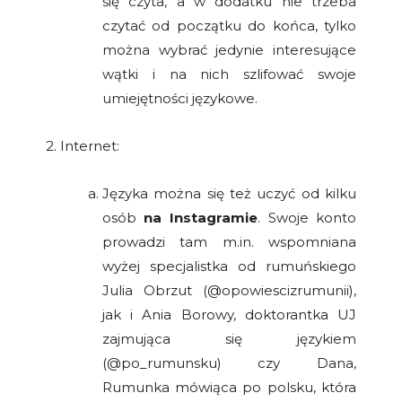
się czyta, a w dodatku nie trzeba
czytać od początku do końca, tylko
można wybrać jedynie interesujące
wątki i na nich szlifować swoje
umiejętności językowe.
2. Internet:
Języka można się też uczyć od kilku
osób
na Instagramie
. Swoje konto
prowadzi tam m.in. wspomniana
wyżej specjalistka od rumuńskiego
Julia Obrzut (@opowiescizrumunii),
jak i Ania Borowy, doktorantka UJ
zajmująca się językiem
(@po_rumunsku) czy Dana,
Rumunka mówiąca po polsku, która