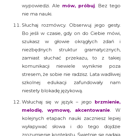
wypowiedzi. Ale
mów, próbuj
. Bez tego
nie ma nauki.
Słuchaj rozmówcy. Obserwuj jego gesty.
Bo jeśli w czasie, gdy on do Ciebie mówi,
szukasz w głowie okrągłych zdań i
niezbędnych struktur gramatycznych,
zamiast słuchać przekazu, to z takiej
komunikacji niewiele wyniknie poza
stresem, że sobie nie radzisz. Lata wadliwej
szkolnej edukacji zafundowały nam
niestety blokadę językową.
Wsłuchaj się w język – jego
brzmienie,
melodię, wymowę, akcentowanie
. W
kolejnych etapach nauki zaczniesz lepiej
wyłapywać słowa i do tego dojdzie
zrozumienie kontekstu. Świetnie się nadają