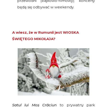
przewodni (bajkowo-filmowy); koncerty
będą się odbywać w weekendy.
A wiesz, że w Rumunii jest WIOSKA
ŚWIĘTEGO MIKOŁAJA?
Satul lui Moș Crăciun
to prywatny park