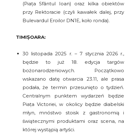
(Piața Sfântul Ioan) oraz kilka obiektów
przy Rektoracie (czyli kawałek dalej, przy
Bulevardul Eroilor DN1E, koło ronda).
TIMIȘOARA:
30 listopada 2025 r. – 7 stycznia 2026 r.,
będzie to już 18. edycja targów
bożonarodzeniowych. Początkowo
wskazano datę otwarcia 23.11, ale prasa
podała, że termin przesunięto o tydzień.
Centralnym punktem wydarzeń będzie
Piața Victoriei, w okolicy będzie diabelski
młyn, mnóstwo stoisk z gastronomią i
świątecznymi produktami oraz scena, na
której wystąpią artyści.