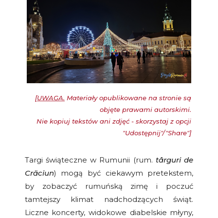
[
UWAGA.
Materiały opublikowane na stronie są
objęte prawami autorskimi.
Nie kopiuj tekstów ani zdjęć - skorzystaj z opcji
"Udostępnij"/"Share"]
Targi świąteczne w Rumunii (rum.
târguri de
Crăciun
) mogą być ciekawym pretekstem,
by zobaczyć rumuńską zimę i poczuć
tamtejszy klimat nadchodzących świąt.
Liczne koncerty, widokowe diabelskie młyny,