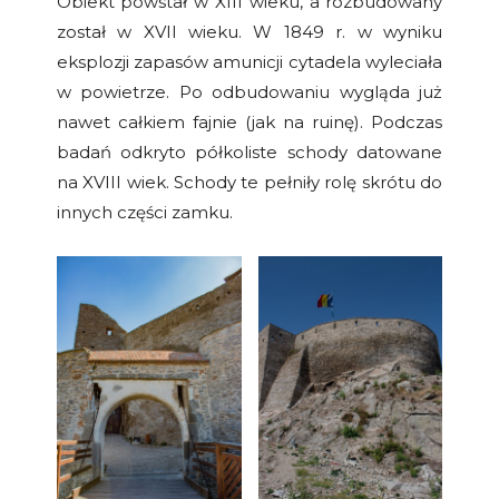
Obiekt powstał w XIII wieku, a rozbudowany
został w XVII wieku. W 1849 r. w wyniku
eksplozji zapasów amunicji cytadela wyleciała
w powietrze. Po odbudowaniu wygląda już
nawet całkiem fajnie (jak na ruinę). Podczas
badań odkryto półkoliste schody datowane
na XVIII wiek. Schody te pełniły rolę skrótu do
innych części zamku.