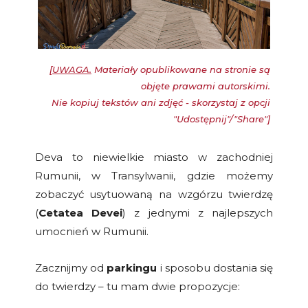
[
UWAGA.
Materiały opublikowane na stronie są
objęte prawami autorskimi.
Nie kopiuj tekstów ani zdjęć - skorzystaj z opcji
"Udostępnij"/"Share"]
Deva to niewielkie miasto w zachodniej
Rumunii, w Transylwanii, gdzie możemy
zobaczyć usytuowaną na wzgórzu twierdzę
(
Cetatea Devei
) z jednymi z najlepszych
umocnień w Rumunii.
Zacznijmy od
parkingu
i sposobu dostania się
do twierdzy – tu mam dwie propozycje: