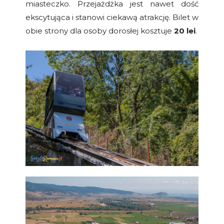
miasteczko. Przejażdżka jest nawet dość
ekscytująca i stanowi ciekawą atrakcję. Bilet w
obie strony dla osoby dorosłej kosztuje
20 lei
.