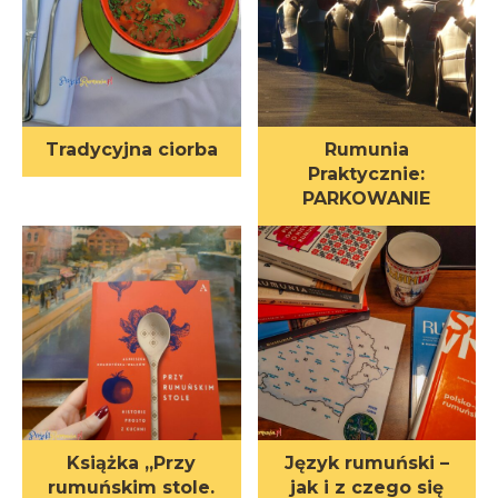
Tradycyjna ciorba
Rumunia
Praktycznie:
PARKOWANIE
Książka „Przy
Język rumuński –
rumuńskim stole.
jak i z czego się