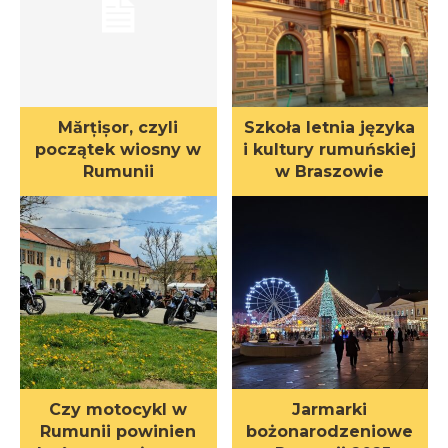
Mărțișor, czyli
Szkoła letnia języka
początek wiosny w
i kultury rumuńskiej
Rumunii
w Braszowie
Czy motocykl w
Jarmarki
Rumunii powinien
bożonarodzeniowe