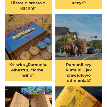
Historie prosto z
uczyć?
kuchni”
Książka „Rumunia.
Rumunii czy
Albastru, ciorba i
Rumuni – jak
wino”
prawidłowo
odmieniać?