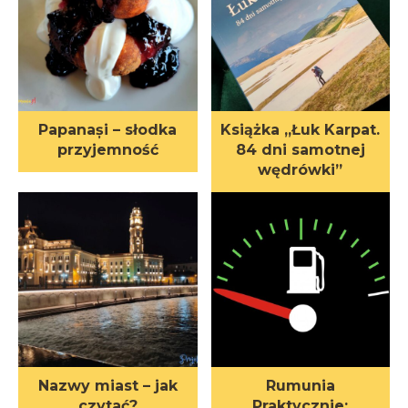
Papanași – słodka
Książka „Łuk Karpat.
przyjemność
84 dni samotnej
wędrówki”
Nazwy miast – jak
Rumunia
czytać?
Praktycznie: