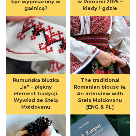
być wyposażony w
w Rumunii 2025 –
gaśnicę?
kiedy i gdzie
Rumuńska bluzka
The traditional
„ia” – piękny
Romanian blouse ia.
element tradycji.
An interview with
Wywiad ze Stelą
Stela Moldovanu
Moldovanu
[ENG & PL]