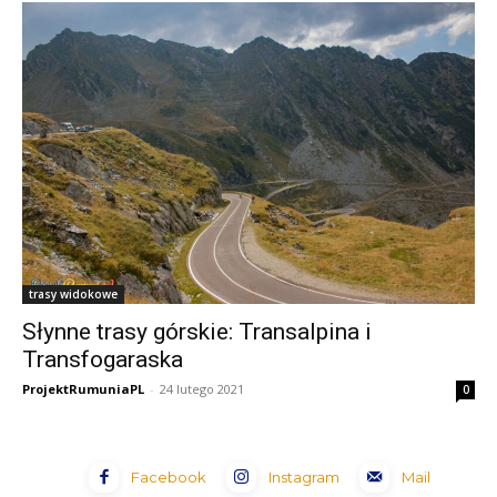
trasy widokowe
Słynne trasy górskie: Transalpina i
Transfogaraska
ProjektRumuniaPL
-
24 lutego 2021
0
Facebook
Instagram
Mail