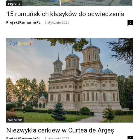
regiony
15 rumuńskich klasyków do odwiedzenia
ProjektRumuniaPL
-
2 stycznia 2026
0
sakralne
Niezwykła cerkiew w Curtea de Argeș
ProjektRumuniaPL
-
8 stycznia 2022
0