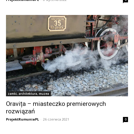
zamki, architektura, muzea
Oravița – miasteczko premierowych
rozwiązań
ProjektRumuniaPL
-
26 czerwca 2021
0