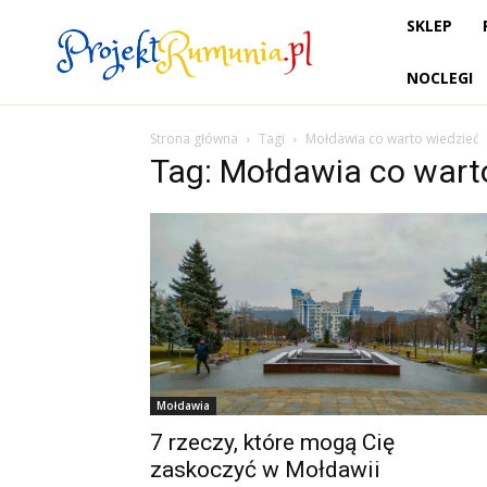
SKLEP
NOCLEGI
Strona główna
Tagi
Mołdawia co warto wiedzieć
Tag: Mołdawia co wart
Mołdawia
7 rzeczy, które mogą Cię
zaskoczyć w Mołdawii