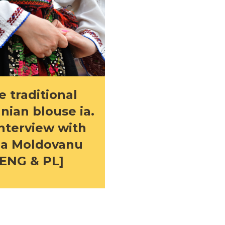
e traditional
ian blouse ia.
nterview with
la Moldovanu
[ENG & PL]