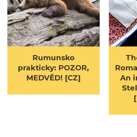
Rumunsko
Th
prakticky: POZOR,
Roman
MEDVĚD! [CZ]
An i
Ste