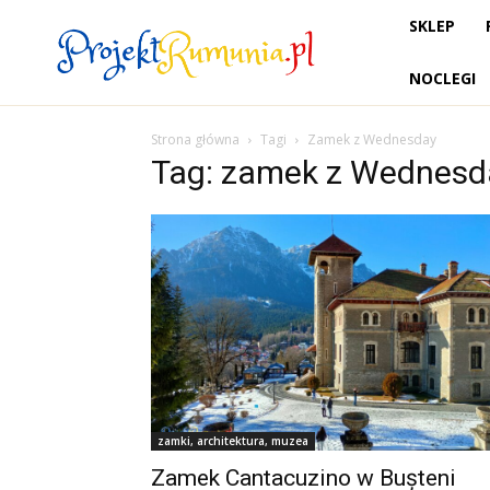
SKLEP
NOCLEGI
Strona główna
Tagi
Zamek z Wednesday
Tag: zamek z Wednesd
zamki, architektura, muzea
Zamek Cantacuzino w Bușteni