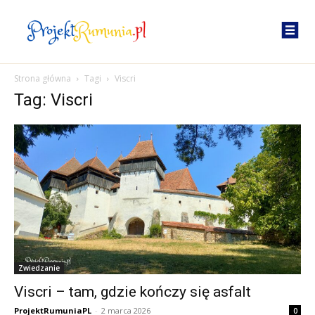
Strona główna
Tagi
Viscri
Tag: Viscri
Zwiedzanie
Viscri – tam, gdzie kończy się asfalt
ProjektRumuniaPL
-
2 marca 2026
0