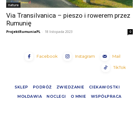
natura
Via Transilvanica – pieszo i rowerem przez
Rumunię
ProjektRumuniaPL
-
18 listopada 2023
0
Facebook
Instagram
Mail
TikTok
SKLEP
PODRÓŻ
ZWIEDZANIE
CIEKAWOSTKI
MOŁDAWIA
NOCLEGI
O MNIE
WSPÓŁPRACA