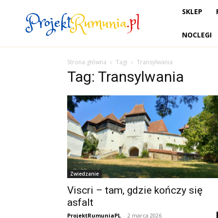
SKLEP
NOCLEGI
Strona główna
Tagi
Transylwania
Tag: Transylwania
Zwiedzanie
Viscri – tam, gdzie kończy się
asfalt
ProjektRumuniaPL
-
2 marca 2026