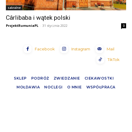
sakralne
Cârlibaba i wątek polski
ProjektRumuniaPL
-
31 stycznia 2022
0
Facebook
Instagram
Mail
TikTok
SKLEP
PODRÓŻ
ZWIEDZANIE
CIEKAWOSTKI
MOŁDAWIA
NOCLEGI
O MNIE
WSPÓŁPRACA