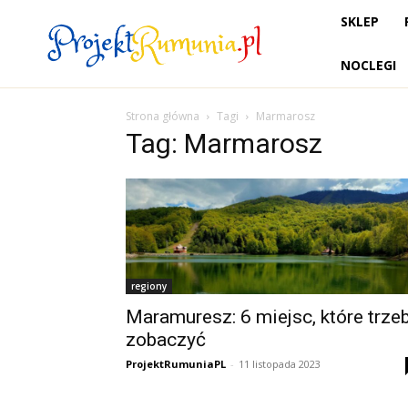
SKLEP
NOCLEGI
Strona główna
Tagi
Marmarosz
Tag: Marmarosz
regiony
Maramuresz: 6 miejsc, które trze
zobaczyć
ProjektRumuniaPL
-
11 listopada 2023