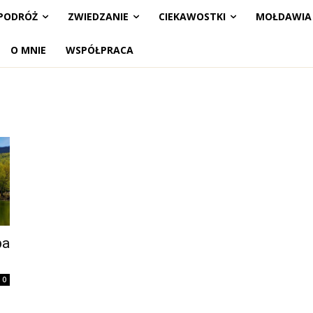
PODRÓŻ
ZWIEDZANIE
CIEKAWOSTKI
MOŁDAWIA
O MNIE
WSPÓŁPRACA
ba
0