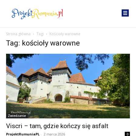
Strona główna
Tagi
Kościoły warowne
Tag: kościoły warowne
Zwiedzanie
Viscri – tam, gdzie kończy się asfalt
ProjektRumuniaPL
-
2 marca 2026
0