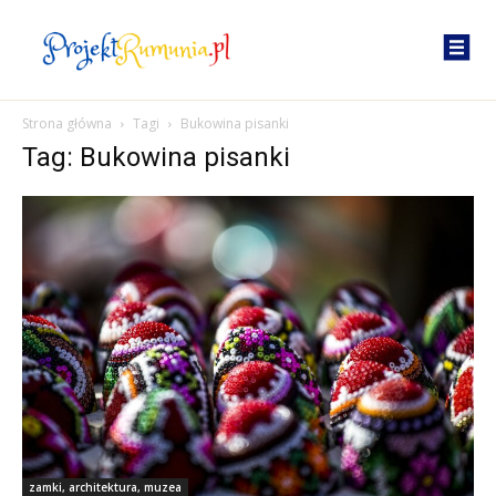
Strona główna
Tagi
Bukowina pisanki
Tag: Bukowina pisanki
zamki, architektura, muzea