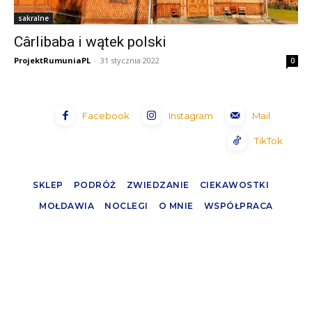
sakralne
Cârlibaba i wątek polski
ProjektRumuniaPL
-
31 stycznia 2022
0
Facebook
Instagram
Mail
TikTok
SKLEP
PODRÓŻ
ZWIEDZANIE
CIEKAWOSTKI
MOŁDAWIA
NOCLEGI
O MNIE
WSPÓŁPRACA