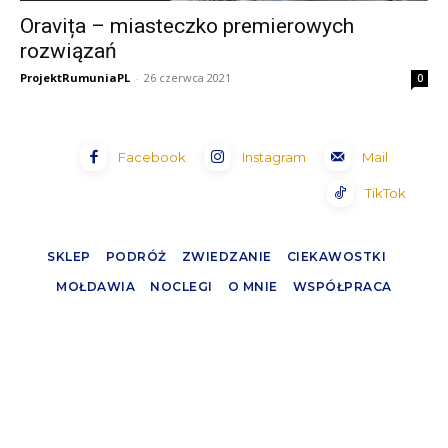
Oravița – miasteczko premierowych
rozwiązań
ProjektRumuniaPL
-
26 czerwca 2021
0
Facebook
Instagram
Mail
TikTok
SKLEP
PODRÓŻ
ZWIEDZANIE
CIEKAWOSTKI
MOŁDAWIA
NOCLEGI
O MNIE
WSPÓŁPRACA