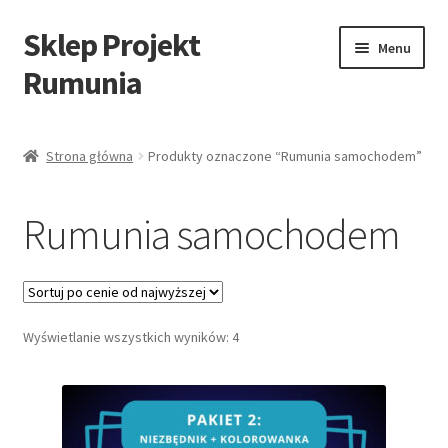
Sklep Projekt
Przejdź
Przejdź
Menu
do
do
Rumunia
nawigacji
treści
SKLEP
Strona główna
Produkty oznaczone “Rumunia samochodem”
KOSZYK
Rumunia samochodem
BLOG
Regulamin Sklepu
Posortowane
Wyświetlanie wszystkich wyników: 4
Polityka prywatności
według
ceny:
od
wysokiej
do