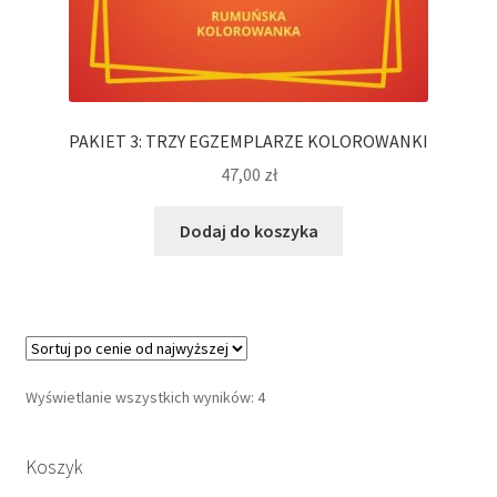
PAKIET 3: TRZY EGZEMPLARZE KOLOROWANKI
47,00
zł
Dodaj do koszyka
Posortowane
Wyświetlanie wszystkich wyników: 4
według
ceny:
Koszyk
od
wysokiej